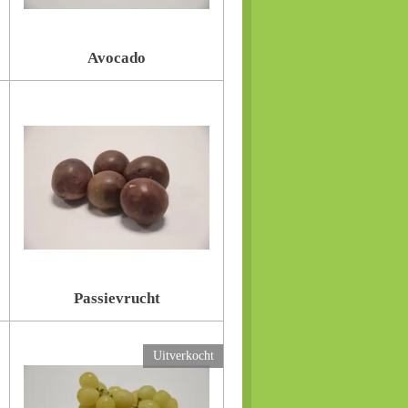
Avocado
Passievrucht
Uitverkocht