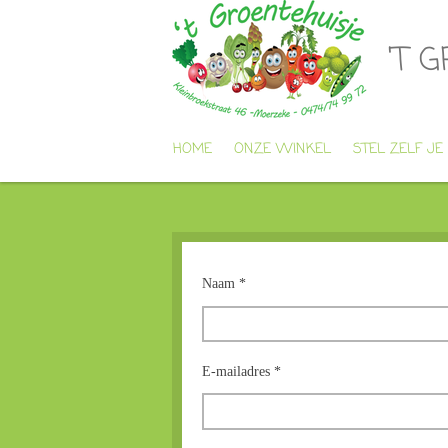
Ga
direct
'T 
naar
de
hoofdinhoud
HOME
ONZE WINKEL
STEL ZELF JE
Naam *
E-mailadres *