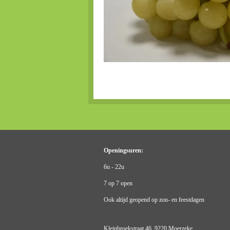
Openingsuren:
6u - 22u
7 op 7 open
Ook altijd geopend op zon- en feestdagen
Kleinbroekstraat 46, 9220 Moerzeke