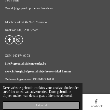
7 op 7 open
Ook altijd geopend op zon- en feestdagen
Kleinbroekstraat 46, 9220 Moerzeke
Donklaan 131, 9280 Berlare
F
I
a
n
c
s
e
t
GSM: 0474/74 99 72
b
a
o
g
info@tgroentehuisjemoerzeke.be
o
r
k
a
www.inforegio.be/groentehuisje-hoevewinkel-hamme
m
Ondernemingsnummer: BE 0646 306 050
© 2019 - 2026 T Groentehuisje
Deze website gebruikt cookies voor analyse-doeleinden
en/of het tonen van advertenties. Door gebruik te
blijven maken van de site gaat u hiermee akkoord.
Akkoord
E-mailadres
Telefoonnummer
Kaart
Facebook