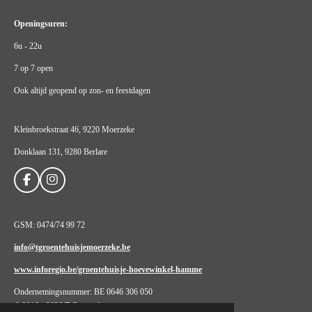
Openingsuren:
6u - 22u
7 op 7 open
Ook altijd geopend op zon- en feestdagen
Kleinbroekstraat 46, 9220 Moerzeke
Donklaan 131, 9280 Berlare
F
I
a
n
c
s
e
t
GSM: 0474/74 99 72
b
a
o
g
info@tgroentehuisjemoerzeke.be
o
r
k
a
www.inforegio.be/groentehuisje-hoevewinkel-hamme
m
Ondernemingsnummer: BE 0646 306 050
© 2019 - 2026 T Groentehuisje