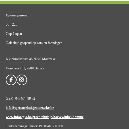
Openingsuren:
6u - 22u
7 op 7 open
Ook altijd geopend op zon- en feestdagen
Kleinbroekstraat 46, 9220 Moerzeke
Donklaan 131, 9280 Berlare
F
I
a
n
c
s
e
t
GSM: 0474/74 99 72
b
a
o
g
info@tgroentehuisjemoerzeke.be
o
r
k
a
www.inforegio.be/groentehuisje-hoevewinkel-hamme
m
Ondernemingsnummer: BE 0646 306 050