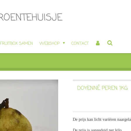
GROENTEHUISJE
 FRUITBOX SAMEN
WEBSHOP
CONTACT
DOYENNÉ PEREN 1KG
De prijs kan licht variëren naargel
De prijs is aangeduid per kilo.