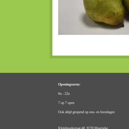
Openingsuren:
6u - 22u
7 op 7 open
Ook altijd geopend op zon- en feestdagen
Kleinbroekstraat 46, 9220 Moerzeke