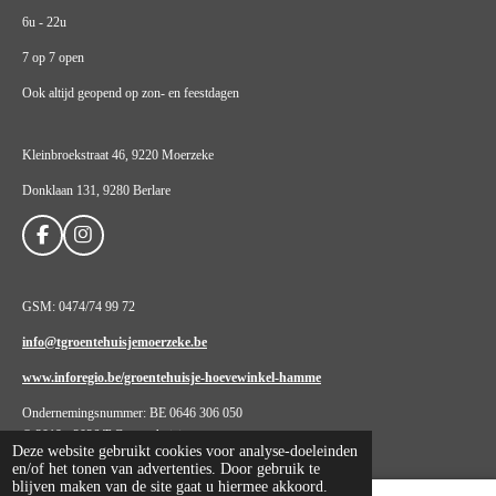
6u - 22u
7 op 7 open
Ook altijd geopend op zon- en feestdagen
Kleinbroekstraat 46, 9220 Moerzeke
Donklaan 131, 9280 Berlare
F
I
a
n
c
s
e
t
GSM: 0474/74 99 72
b
a
o
g
info@tgroentehuisjemoerzeke.be
o
r
k
a
www.inforegio.be/groentehuisje-hoevewinkel-hamme
m
Ondernemingsnummer: BE 0646 306 050
© 2019 - 2026 T Groentehuisje
Deze website gebruikt cookies voor analyse-doeleinden
en/of het tonen van advertenties. Door gebruik te
blijven maken van de site gaat u hiermee akkoord.