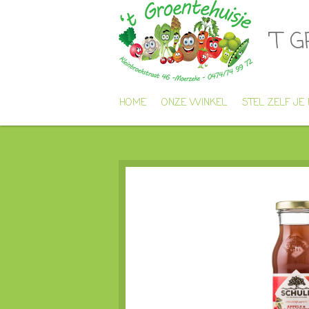
Ga
direct
'T 
naar
de
hoofdinhoud
HOME
ONZE WINKEL
STEL ZELF JE