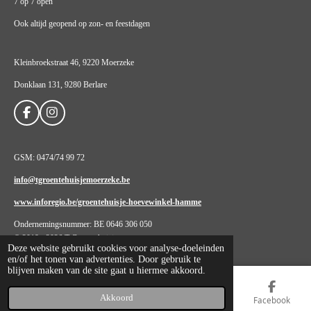
7 op 7 open
Ook altijd geopend op zon- en feestdagen
Kleinbroekstraat 46, 9220 Moerzeke
Donklaan 131, 9280 Berlare
F
I
a
n
c
s
e
t
GSM: 0474/74 99 72
b
a
o
g
info@tgroentehuisjemoerzeke.be
o
r
k
a
www.inforegio.be/groentehuisje-hoevewinkel-hamme
m
Ondernemingsnummer: BE 0646 306 050
© 2019 - 2026 T Groentehuisje
Deze website gebruikt cookies voor analyse-doeleinden
en/of het tonen van advertenties. Door gebruik te
blijven maken van de site gaat u hiermee akkoord.
Akkoord
E-mailadres
Telefoonnummer
Kaart
Facebook